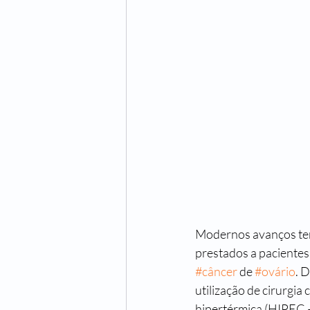
Modernos avanços tera
prestados a pacientes
#câncer
 de 
#ovário
. 
utilização de cirurgia
hipertérmica (HIPEC 