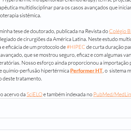
pêutica multidisciplinar para os casos avançados que inicia
terapia sistêmica.
 minha tese de doutorado, publicada na Revista do 
Colégio Br
olegiado de cirurgiões da América Latina. Neste estudo multic
 e eficácia de um protocolo de 
#HIPEC
 de curta duração pa
 avançado, que se mostrou seguro, eficaz e com algumas va
eratórias. Nosso esforço ainda proporcionou a importação p
de químio-perfusão hipertérmica 
Performer HT
, o  sistema 
o deste tratamento.
no acervo da 
SciELO
 e também indexada no 
PubMed/MedLi