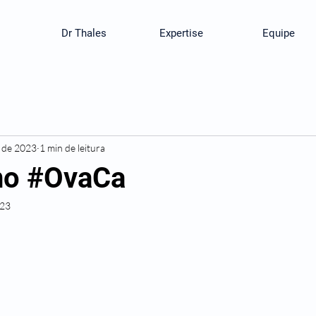
Dr Thales
Expertise
Equipe
. de 2023
1 min de leitura
no #OvaCa
023