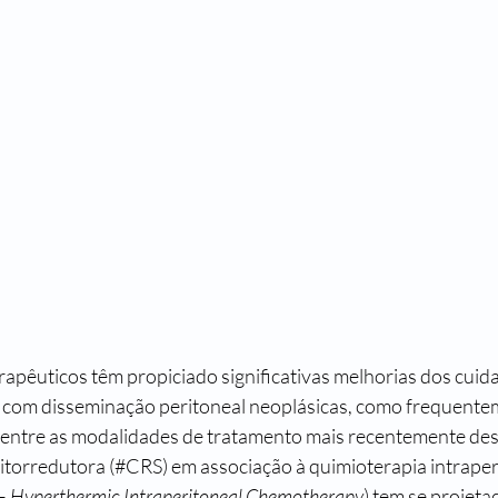
pêuticos têm propiciado significativas melhorias dos cuid
 com disseminação peritoneal neoplásicas, como frequente
Dentre as modalidades de tratamento mais recentemente des
 citorredutora (#CRS) em associação à quimioterapia intraper
– 
Hyperthermic Intraperitoneal Chemotherapy
) tem se projet