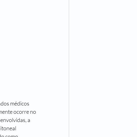
ados médicos 
mente ocorre no 
envolvidas, a 
itoneal 
ado como 