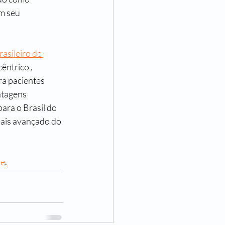
m seu 
asileiro de 
êntrico , 
ra pacientes 
ntagens 
ara o Brasil do 
mais avançado do 
ne
.